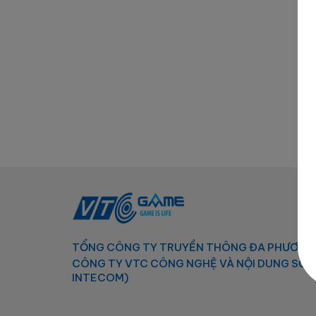
TỔNG CÔNG TY TRUYỀN THÔNG ĐA PHƯƠNG 
CÔNG TY VTC CÔNG NGHỆ VÀ NỘI DUNG SỐ 
INTECOM)