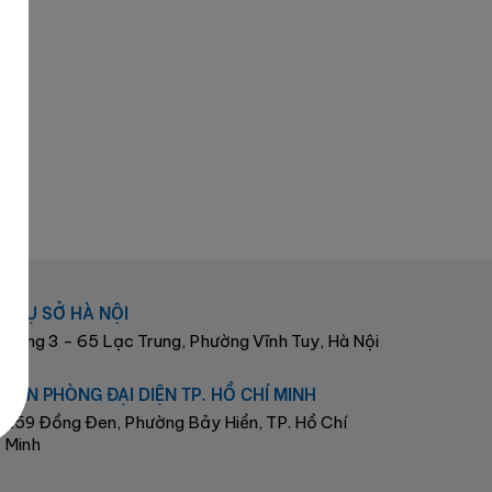
TRỤ SỞ HÀ NỘI
Tầng 3 - 65 Lạc Trung, Phường Vĩnh Tuy, Hà Nội
VĂN PHÒNG ĐẠI DIỆN TP. HỒ CHÍ MINH
259 Đồng Đen, Phường Bảy Hiền, TP. Hồ Chí
Minh