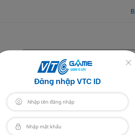
B
Khoản:
*
i nạp:
*
Đăng nhập VTC ID
Hủy
Thanh toán