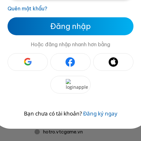
Quên mật khẩu?
Đăng nhập
Hoặc đăng nhập nhanh hơn bằng
CHỊU TRÁCH NHIỆM QUẢN LÝ NỘI DUNG:
Ông Đỗ Anh Tú
TIỆN (VTC)
THÔNG TIN LIÊN HỆ
Bạn chưa có tài khoản?
Đăng ký ngay
(VTC
fb.com/congvtcgame
hotro.vtcgame.vn