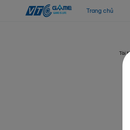
Trang chủ
Tài 
Gó