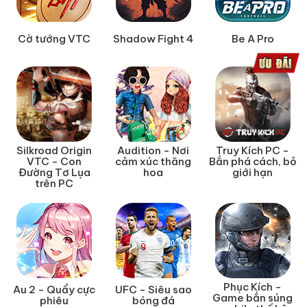
Cờ tướng VTC
Shadow Fight 4
Be A Pro
Silkroad Origin
Audition - Nơi
Truy Kích PC -
VTC - Con
cảm xúc thăng
Bắn phá cách, bỏ
Đường Tơ Lụa
hoa
giới hạn
trên PC
Phục Kích -
Au 2 - Quẩy cực
UFC - Siêu sao
Game bắn súng
phiêu
bóng đá