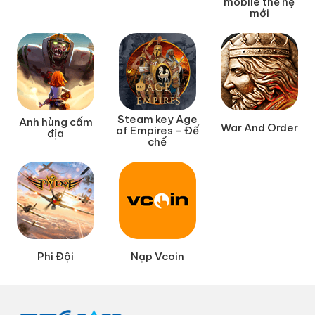
mobile thế hệ
mới
Steam key Age
Anh hùng cấm
War And Order
of Empires - Đế
địa
chế
Phi Đội
Nạp Vcoin