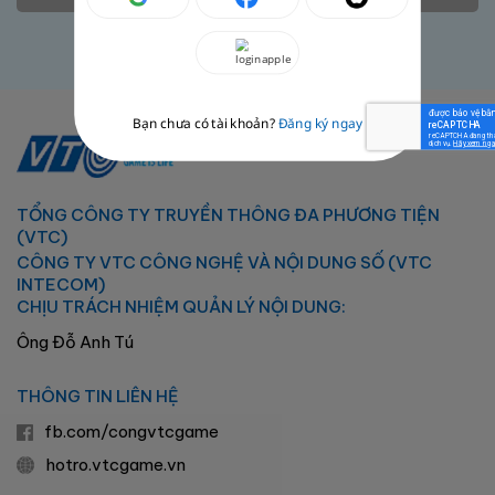
Bạn chưa có tài khoản?
Đăng ký ngay
TỔNG CÔNG TY TRUYỀN THÔNG ĐA PHƯƠNG TIỆN
(VTC)
CÔNG TY VTC CÔNG NGHỆ VÀ NỘI DUNG SỐ (VTC
INTECOM)
CHỊU TRÁCH NHIỆM QUẢN LÝ NỘI DUNG:
Ông Đỗ Anh Tú
THÔNG TIN LIÊN HỆ
fb.com/congvtcgame
hotro.vtcgame.vn