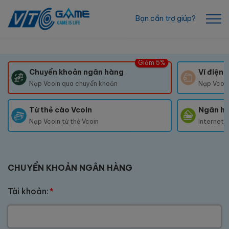
Bạn cần trợ giúp?
Giảm 5%
Chuyển khoản ngân hàng
Ví điện 
Nạp Vcoin qua chuyển khoản
Nạp Vcoin 
Từ thẻ cào Vcoin
Ngân hà
Nạp Vcoin từ thẻ Vcoin
Internet B
CHUYỂN KHOẢN NGÂN HÀNG
Tài khoản:
*